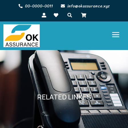
00-0000-0011
info@okassurance.xyz
RELATED LINKES